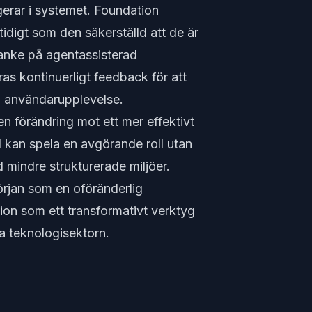
gerar i systemet. Foundation
idigt som den säkerställd att de är
anke på agentassisterad
ras kontinuerligt feedback för att
ch användarupplevelse.
n förändring mot ett mer effektivt
 kan spela en avgörande roll utan
 mindre strukturerade miljöer.
örjan som en oföränderlig
tion som ett transformativt verktyg
ba teknologisektorn.