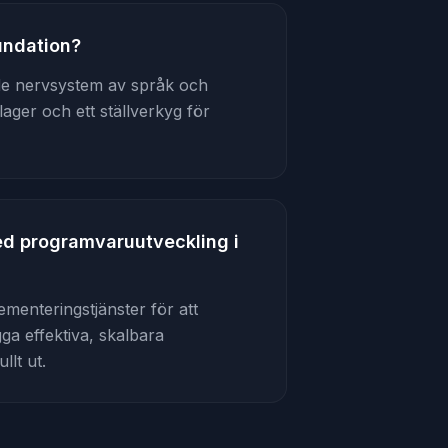
oundation?
de nervsystem av språk och
ager och ett ställverkyg för
med programvaruutveckling i
menteringstjänster för att
a effektiva, skalbara
llt ut.