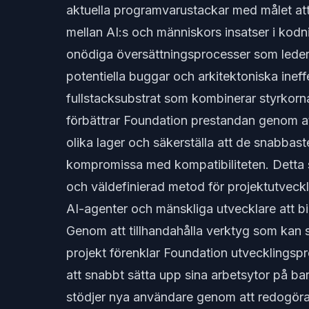
aktuella programvarustackar med målet att
mellan AI:s och människors insatser i kodn
onödiga översättningsprocesser som leder t
potentiella buggar och arkitektoniska ineff
fullstacksubstrat som kombinerar styrkorn
förbättrar Foundation prestandan genom att
olika lager och säkerställa att de snabbast
kompromissa med kompatibiliteten. Detta 
och väldefinierad metod för projektutveckli
AI-agenter och mänskliga utvecklare att bid
Genom att tillhandahålla verktyg som kan 
projekt förenklar Foundation utvecklingspr
att snabbt sätta upp sina arbetsytor på b
stödjer nya användare genom att redogöra