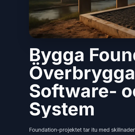
Bygga Foun
Överbrygg
Software- o
System
Foundation-projektet tar itu med skillnade