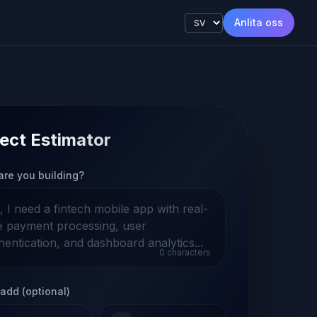
Anlita oss
ect Estimator
are you building?
0
characters
add (optional)