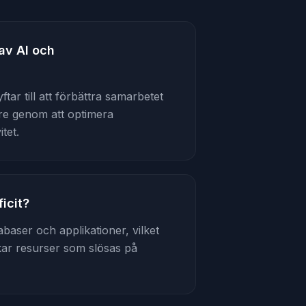
av AI och
tar till att förbättra samarbetet
re genom att optimera
tet.
icit?
baser och applikationer, vilket
ar resurser som slösas på