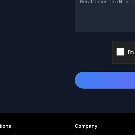
tions
Company