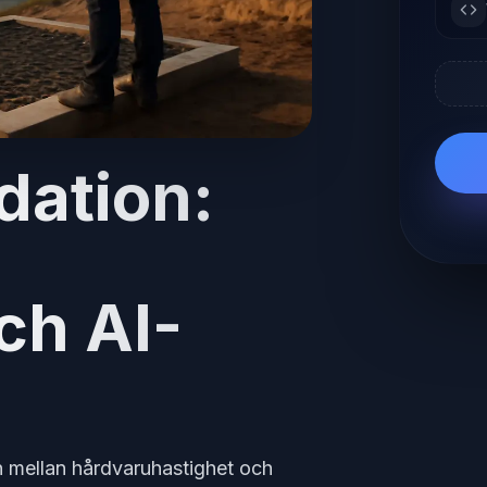
dation:
a
ch AI-
n mellan hårdvaruhastighet och