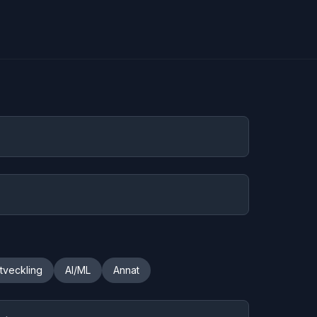
tveckling
AI/ML
Annat