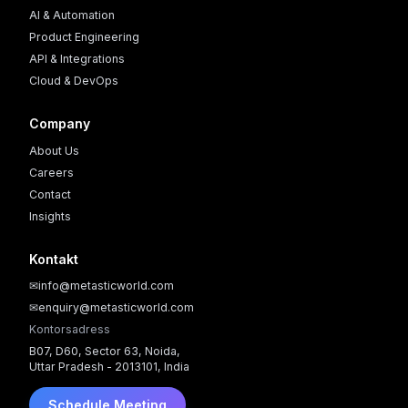
AI & Automation
Product Engineering
API & Integrations
Cloud & DevOps
Company
About Us
Careers
Contact
Insights
Kontakt
✉
info@metasticworld.com
✉
enquiry@metasticworld.com
Kontorsadress
B07, D60, Sector 63, Noida,
Uttar Pradesh - 2013101, India
Schedule Meeting