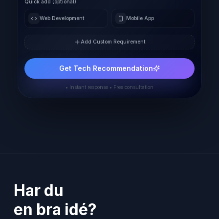
Quick add (optional)
Web Development
Mobile App
Add Custom Requirement
Get Tech Recommendation
• Instant response • Free consultation
Har du
en bra idé?