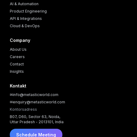
AI & Automation
Product Engineering
API & Integrations
Cloud & DevOps
Company
About Us
Careers
Contact
Insights
Kontakt
✉
info@metasticworld.com
✉
enquiry@metasticworld.com
Kontorsadress
B07, D60, Sector 63, Noida,
Uttar Pradesh - 2013101, India
Schedule Meeting