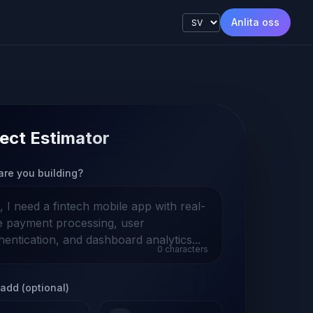
Anlita oss
ect Estimator
are you building?
0
characters
add (optional)