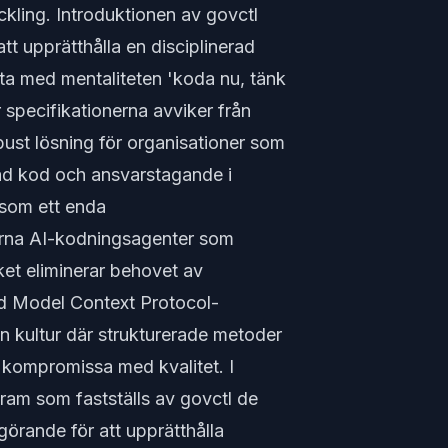
kling. Introduktionen av govctl
t upprätthålla en disciplinerad
ta med mentaliteten 'koda nu, tänk
är specifikationerna avviker från
bust lösning för organisationer som
rad kod och ansvarstagande i
 som ett enda
rna AI-kodningsagenter som
et eliminerar behovet av
ad Model Context Protocol-
en kultur där strukturerade metoder
t kompromissa med kvalitet. I
ram som fastställs av govctl de
görande för att upprätthålla