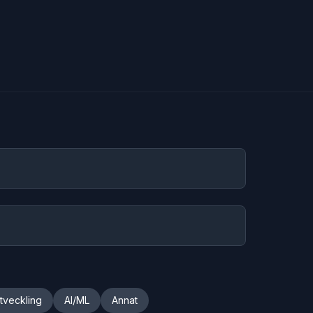
tveckling
AI/ML
Annat