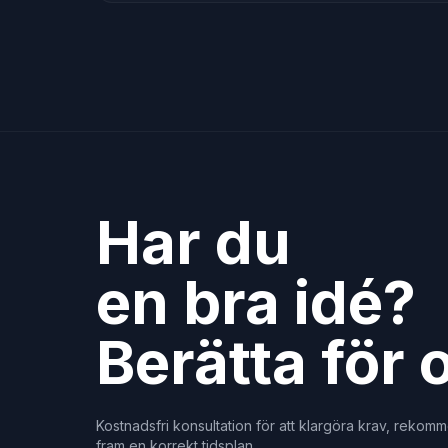
Har du
en bra idé?
Berätta för 
Kostnadsfri konsultation för att klargöra krav, rekom
fram en korrekt tidsplan.