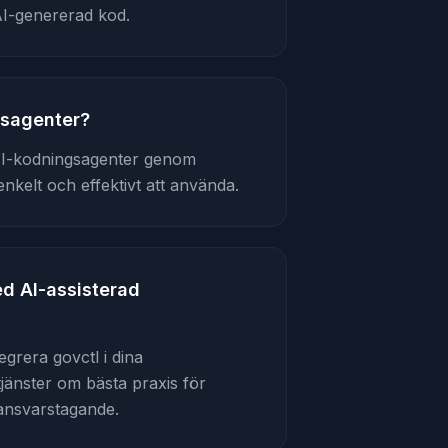
AI-genererad kod.
gsagenter?
 AI-kodningsagenter genom
nkelt och effektivt att använda.
ed AI-assisterad
egrera govctl i dina
jänster om bästa praxis för
 ansvarstagande.