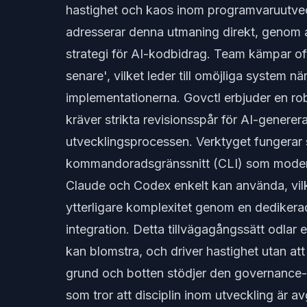
hastighet och kaos inom programvaruutvec
adresserar denna utmaning direkt, genom at
strategi för AI-kodbidrag. Team kämpar of
senare', vilket leder till omöjliga system n
implementationerna. Govctl erbjuder en ro
kräver strikta revisionsspår för AI-genere
utvecklingsprocessen. Verktyget fungerar
kommandoradsgränssnitt (CLI) som mode
Claude och Codex enkelt kan använda, vilk
ytterligare komplexitet genom en dediker
integration. Detta tillvägagångssätt odlar 
kan blomstra, och driver hastighet utan at
grund och botten stödjer den governance-
som tror att disciplin inom utveckling är av