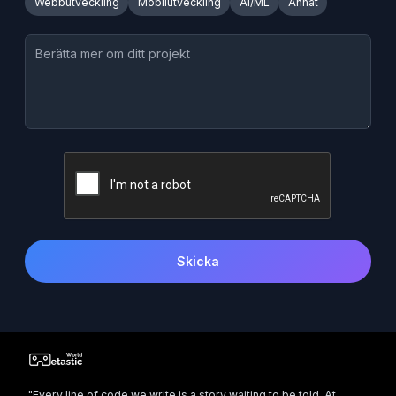
Webbutveckling
Mobilutveckling
AI/ML
Annat
Skicka
"Every line of code we write is a story waiting to be told. At