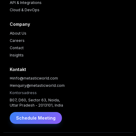
API & Integrations
Cloud & DevOps
Company
About Us
Careers
Contact
Insights
Kontakt
✉
info@metasticworld.com
✉
enquiry@metasticworld.com
Kontorsadress
B07, D60, Sector 63, Noida,
Uttar Pradesh - 2013101, India
Schedule Meeting