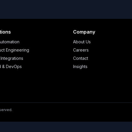
tions
Company
Automation
About Us
ct Engineering
Careers
 Integrations
Contact
d & DevOps
Insights
eserved.