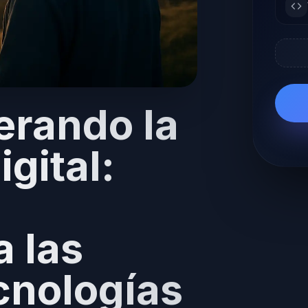
rando la
gital:
a las
cnologías