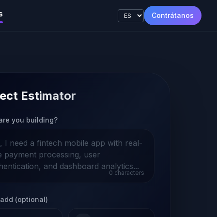
s
Contrátanos
ect Estimator
are you building?
0
characters
add (optional)