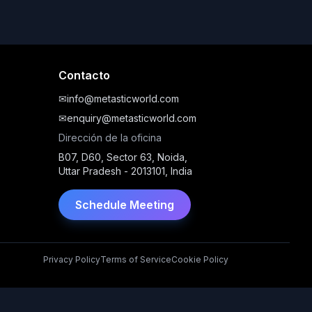
Contacto
✉
info@metasticworld.com
✉
enquiry@metasticworld.com
Dirección de la oficina
B07, D60, Sector 63, Noida,
Uttar Pradesh - 2013101, India
Schedule Meeting
Privacy Policy
Terms of Service
Cookie Policy