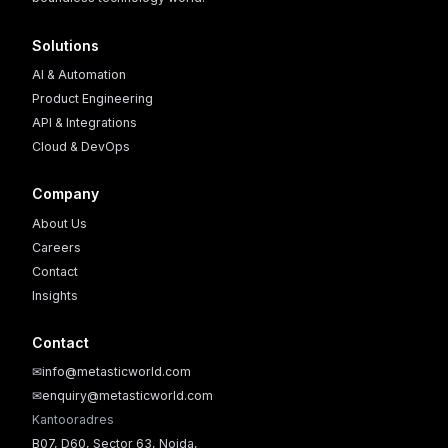
Solutions
AI & Automation
Product Engineering
API & Integrations
Cloud & DevOps
Company
About Us
Careers
Contact
Insights
Contact
✉
info@metasticworld.com
✉
enquiry@metasticworld.com
Kantooradres
B07, D60, Sector 63, Noida,