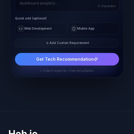
0
characters
Quick add (optional)
Web Development
Mobile App
Add Custom Requirement
Get Tech Recommendation
• Instant response • Free consultation
Heb je