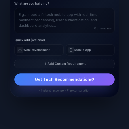
What are you building?
0
characters
Quick add (optional)
Web Development
Mobile App
Add Custom Requirement
Get Tech Recommendation
• Instant response • Free consultation