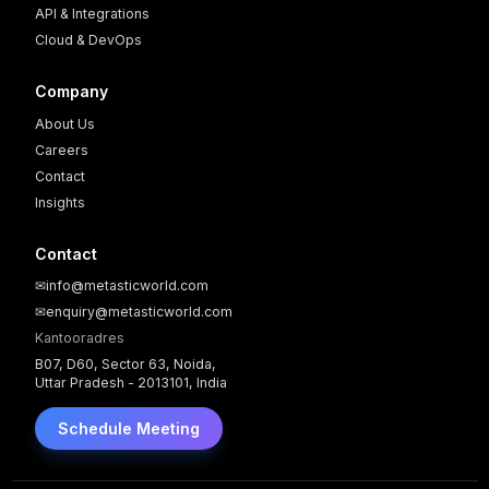
API & Integrations
Cloud & DevOps
Company
About Us
Careers
Contact
Insights
Contact
✉
info@metasticworld.com
✉
enquiry@metasticworld.com
Kantooradres
B07, D60, Sector 63, Noida,
Uttar Pradesh - 2013101, India
Schedule Meeting