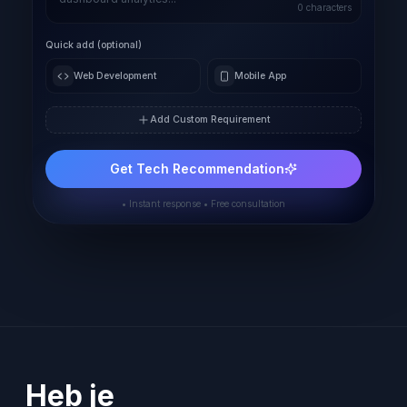
0
characters
Quick add (optional)
Web Development
Mobile App
Add Custom Requirement
Get Tech Recommendation
• Instant response • Free consultation
Heb je