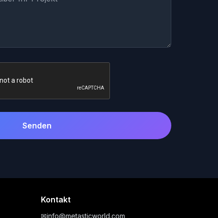
Senden
Kontakt
✉
info@metasticworld.com