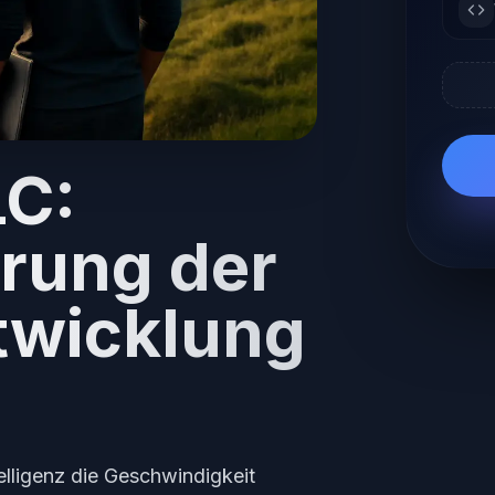
LC:
rung der
twicklung
telligenz die Geschwindigkeit