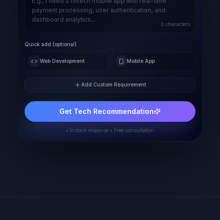
0
characters
Quick add (optional)
Web Development
Mobile App
Add Custom Requirement
Get Tech Recommendation
• Instant response • Free consultation