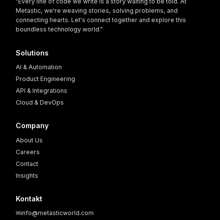
"Every line of code we write is a story waiting to be told. At
Metastic, we're weaving stories, solving problems, and
connecting hearts. Let's connect together and explore this
boundless technology world."
Solutions
AI & Automation
Product Engineering
API & Integrations
Cloud & DevOps
Company
About Us
Careers
Contact
Insights
Kontakt
✉
info@metasticworld.com