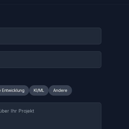
e Entwicklung
KI/ML
Andere