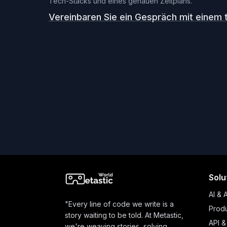
Tech-Stacks und eines genauen Zeitplans.
Vereinbaren Sie ein Gespräch mit einem 
Solu
AI & 
"Every line of code we write is a
Produ
story waiting to be told. At Metastic,
API &
we're weaving stories, solving