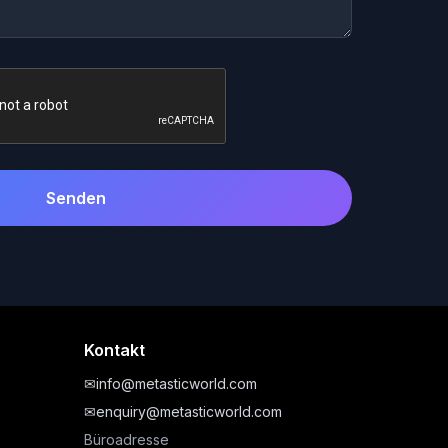
Senden
Kontakt
✉
info@metasticworld.com
✉
enquiry@metasticworld.com
Büroadresse