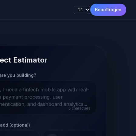
Beauftragen
ect Estimator
are you building?
0
characters
add (optional)